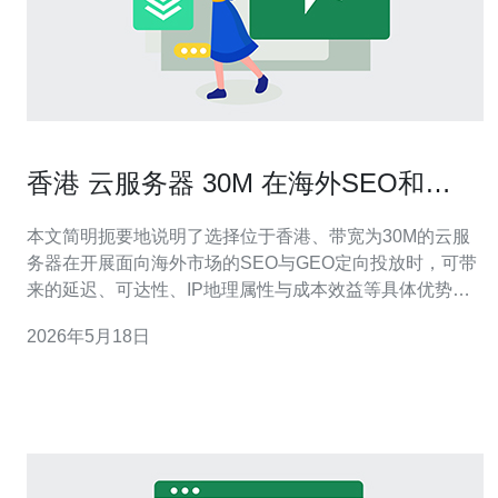
香港 云服务器 30M 在海外SEO和
GEO投放中的实用优势解析
本文简明扼要地说明了选择位于香港、带宽为30M的云服
务器在开展面向海外市场的SEO与GEO定向投放时，可带
来的延迟、可达性、IP地理属性与成本效益等具体优势，
并给出如何配置与检测以最大化投放效果的实用建议。 为
2026年5月18日
什么香港 云服务器 30M对海外SEO有优势? 就国际访问而
言，香港作为亚洲重要的网络枢纽，拥有良好的国际出口
带宽与多家运营商直连，这