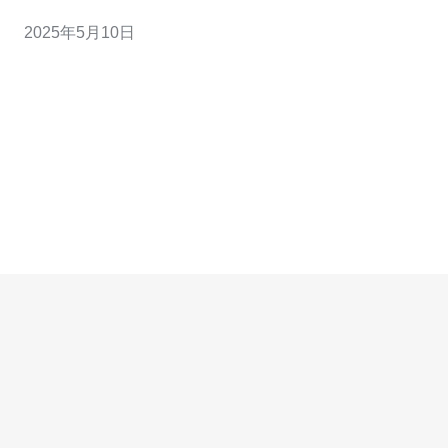
务器可以拥有独立的操作系统、独立的资源和独立的IP地
2025年5月10日
址。 香港VPS在亚洲地区拥有良好的网络连接和性能，适
合用于亚洲地区的网站建设、应用部署等。同时，