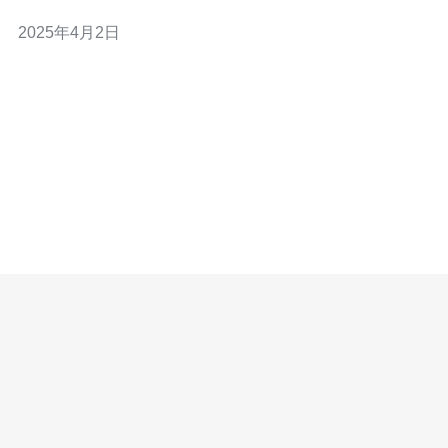
置，使它成为云服务器的最佳选择。 香港位于亚洲的中
2025年4月2日
心，毗邻中国大陆，距离东南亚各国也很近。这使得香港
成为亚太地区和全球其他地区之间的重要交通枢纽。云服
务器选香港，可以更好地服务亚太地区的客户，