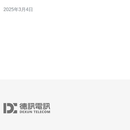
击会导致目标服务器无法正常响应合法用户请求，从而导
2025年3月4日
致服务中断。 香港作为一个重要的互联网枢纽，吸引了大
量的云服务器托管业务。然而，由于其地理位置的特殊
性，香港云服务器往往