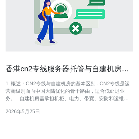
香港cn2专线服务器托管与自建机房成
本效益及风险评估
1. 概述：CN2专线与自建机房的基本区别 - CN2专线是运
营商级别面向中国大陆优化的骨干路由，适合低延迟业
务。 - 自建机房需承担机柜、电力、带宽、安防和运维等
全部成本。 - 托管（Colocation）通常只负责机柜、电源与
2026年5月25日
基础网络，客户可选CN2接入。 - 对于延迟敏感型应用
（游戏、实时交易、VoIP），CN2能显著降低丢包与抖
动。 -