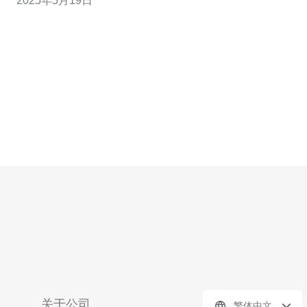
2025年5月19日
的服务器托管地之一。而接入cn2网络的香港服务器更是能
够为用户提供更快速、稳定的网络连接。 cn2网络是中国
电信推出的
关于公司
繁体中文