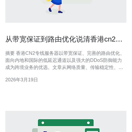
从带宽保证到路由优化说清香港cn2专
线服务器有哪些优势
摘要 香港CN2专线服务器以带宽保证、完善的路由优化、
面向内地和国际的低延迟通道以及强大的DDoS防御能力
成为跨境业务的优选。文章从网络质量、传输稳定性、业
务保障、部署运维和服务供应商五个维度梳理优势，指出
2026年3月19日
在实际应用中如何结合CDN、负载均衡和域名解析优化访
问体验，并直接推荐德讯电讯作为可靠的香港CN2专线服
务提供商，适合对稳定性和访问速度有