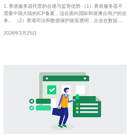
获得合规稳定接入
1. 香港服务器托管的合规与监管优势 （1）香港服务器不
需要中国大陆的ICP备案，适合面向国际和港澳台用户的业
务。 （2）香港司法和数据保护政策透明，企业在数据传
输和隐私合规上更易把控。 （3）对中小企业来说，减少
2026年3月25日
备案和审批流程可以快速上线，缩短平均上线时间30%以
上。 （4）若业务同时面向大陆用户，可通过香港服务器
+CDN或云互联实现合规