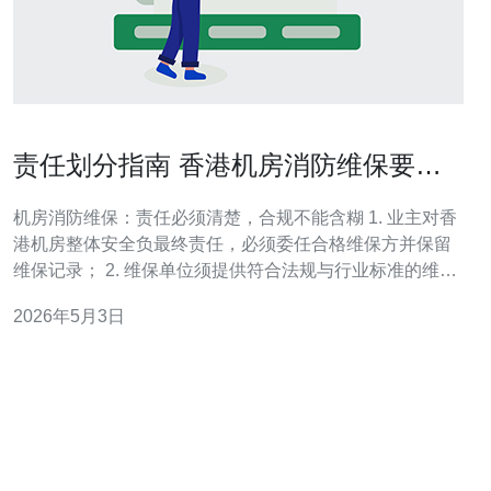
责任划分指南 香港机房消防维保要求
业主与维保单位的职责与合同范本
机房消防维保：责任必须清楚，合规不能含糊 1. 业主对香
港机房整体安全负最终责任，必须委任合格维保方并保留
维保记录； 2. 维保单位须提供符合法规与行业标准的维保
服务、测试与巡检，并承担报告义务； 3. 签订明确的合同
2026年5月3日
范本，包含响应时限、测试频率、备件与责任上限，能最
大程度避免争议。 在香港，高风险的机房消防并不是“交给
维保公司就万事大吉”