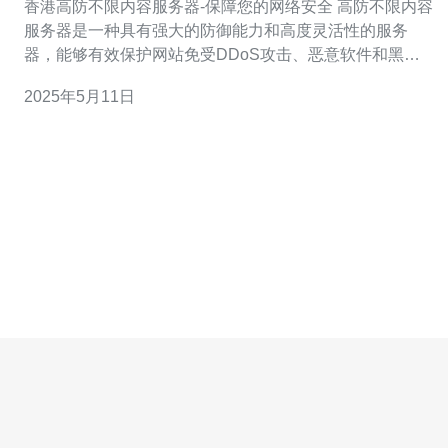
香港高防不限内容服务器-保障您的网络安全 高防不限内容
服务器是一种具有强大的防御能力和高度灵活性的服务
器，能够有效保护网站免受DDoS攻击、恶意软件和黑客
入侵等威胁。同时，不限内容服务器还具有出色的性能和
2025年5月11日
稳定性，能够为用户提供稳定、高速的网络体验。 香港作
为国际金融中心，拥有先进的网络基础设施和严格的网络
安全法规，是许多企业和