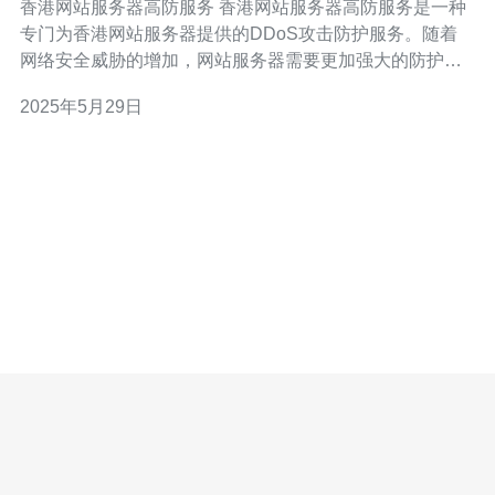
香港网站服务器高防服务 香港网站服务器高防服务是一种
专门为香港网站服务器提供的DDoS攻击防护服务。随着
网络安全威胁的增加，网站服务器需要更加强大的防护机
制来保护网站数据和用户信息的安全。 香港作为一个国际
2025年5月29日
金融中心，吸引了大量的网络攻击者。网站服务器经常面
临各种类型的DDoS攻击，如UDP Flood、TCP Flood等。
如