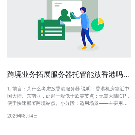
跨境业务拓展服务器托管能放香港吗对
SEO和访问速度的影响
1. 前言：为什么考虑放香港服务器 说明：香港机房靠近中
国大陆、东南亚，延迟一般低于欧美节点；无需大陆ICP，
便于快速部署跨境站点。小分段：适用场景——主要用户
在港、港澳台或亚洲；不适用——目标用户主要在大陆并
2026年8月4日
需高速访问。 2. 第一步：选择合适的机房与产品 小分段：
供应商选择——选择有香港BGP/直连链路、Anycast DNS
的供应商（