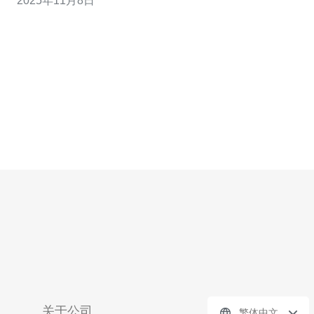
2025年11月8日
和详细操作步骤。 1. ss香港CN2 VPS的优势
ss（Shadowsocks）是一种轻量级的代理工具，而香
关于公司
繁体中文