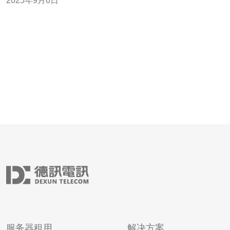
2025年9月6日
度并未达到预期。这究竟是为什么呢？本文将深入探讨香
港CN2速度不如预期的原因，并为您推荐合适的服务器服
务。 首先，我们需要了解CN2线路的基本特
服务器租用
解决方案