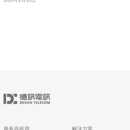
2026年2月10日
升香港服务器的性能。 1. 选择优质的服务提供商 选择一个
可靠的香港服务器服务提供商至关重要。他们的硬件设
施、网络带宽、技术支持等都会直接影
服务器租用
解决方案