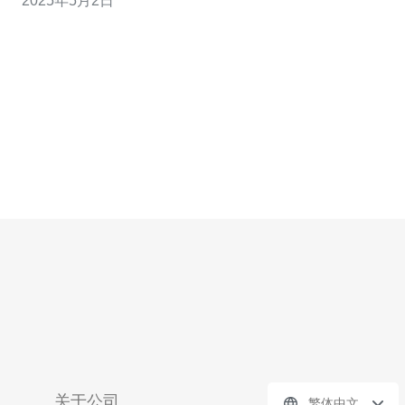
2025年5月2日
保护您的网站数据安全。 香港站群服务器是一种通过将多
个网站托管在同一台服务器
关于公司
繁体中文