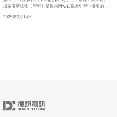
搜索引擎优化（SEO）是提高网站在搜索引擎中排名的关
键策略之一。而香港站群服务器kaivps以其高效稳定的性
2025年3月14日
能成为了众多企业的首选，成为他们实现SEO目标的利
器。 香港站群服务器kaivps是一种基于云计算技术的虚拟
服务器