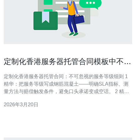
定制化香港服务器托管合同模板中不可
忽视的服务等级细则
定制化香港服务器托管合同：不可忽视的服务等级细则 1
精华：把服务等级写成钢筋混凝土——明确SLA指标、测
量方法与赔偿触发条件，避免口头承诺变成空话。 2 精
华：把安全与合规写进合同核心——涵盖数据主权、备份
2026年3月20日
恢复与应急演练周期，确保在香港法律框架下可审计可追
溯。 3 精华：把责任与补救写清楚——从响应时间、修复
时间到赔偿上限、服务中断豁免条款