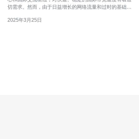
切需求。然而，由于日益增长的网络流量和过时的基础设
施，香港的国际带宽速度一直是一个问题。为了解决这个
2025年3月25日
问题，我们需要采取关键的举措。 首先，我们需要升级香
港