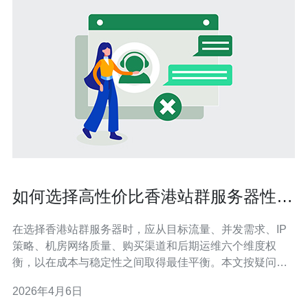
如何选择高性价比香港站群服务器性价
比最高的方案
在选择香港站群服务器时，应从目标流量、并发需求、IP
策略、机房网络质量、购买渠道和后期运维六个维度权
衡，以在成本与稳定性之间取得最佳平衡。本文按疑问导
向，逐项说明应关注的关键指标和实操建议，帮助你用有
2026年4月6日
限预算实现最大的性价比。 怎么判断需要多少节点和带