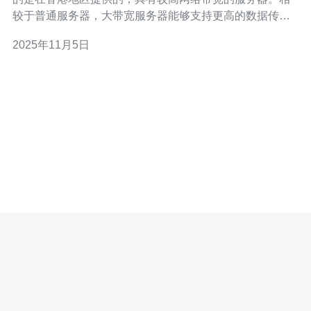
较于普通服务器，大带宽服务器能够支持更高的数据传输
速度，适合流量大、访问量高的网站或者应用。这种服务
2025年11月5日
器的带宽通常在百兆到千兆级别，能够满足用户对高速网
络的需求。 问题二：租用大带宽香港服务器有哪些优势？
租用大带宽香港服务器的主要优势包括