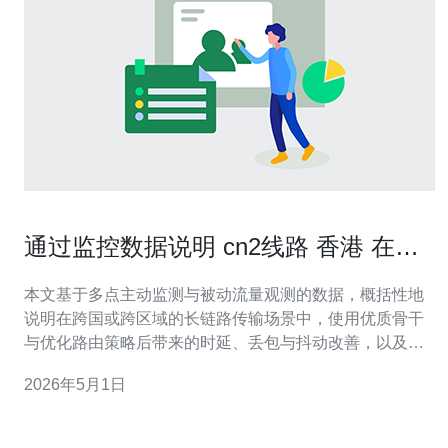
通过监控数据说明 cn2线路 香港 在长
链路传输中的稳定性优势
本文基于多点主动监测与被动流量观测的数据，概括性地
说明在跨国或跨区域的长链路传输场景中，使用优质骨干
与优化路由策略后带来的时延、丢包与抖动改善，以及对
业务可用性和体验的影响，同时给出评估与运维建议，便
2026年5月1日
于网络工程与产品决策参考。 多少监控指标可以反映传输
稳定性？ 衡量长链路稳定性并非单一指标可定论，常用的
关键指标包括：平均时延（RTT）、时延分