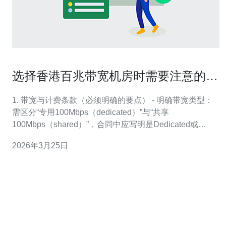
选择香港百兆带宽机房时需要注意的合
同条款与服务指标
1. 带宽与计费条款（必须明确的要点） - 明确带宽类型：
需区分“专用100Mbps（dedicated）”与“共享
100Mbps（shared）”，合同中应写明是Dedicated或
Shared。 - 峰值与承诺带宽：合同应注明下行/上行的承诺
2026年3月25日
值，例如承诺下行100Mbps，上行50Mbps或对称
100/100。 - 计费方式：按95百分位计