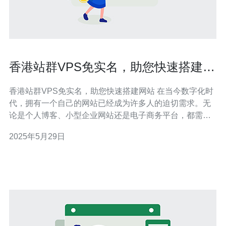
香港站群VPS免实名，助您快速搭建网
站
香港站群VPS免实名，助您快速搭建网站 在当今数字化时
代，拥有一个自己的网站已经成为许多人的迫切需求。无
论是个人博客、小型企业网站还是电子商务平台，都需要
一个稳定的主机来托管网站。而香港站群VPS无需实名认
2025年5月29日
证，成为了许多网站搭建者的首选。 香港站群VPS是一种
虚拟专用服务器，它具有独立的操作系统、磁盘空间和带
宽。与共享主机相比