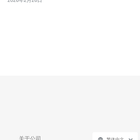
2026年2月26日
优势 香港服务器提供了多个方面的优势，使其成为企业和
个人用户的理想选择。
关于公司
繁体中文