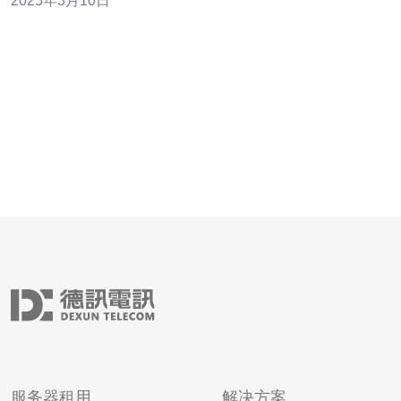
2025年3月10日
先业界的高性能解决方案。 在今天的数字化时代，高性能
服务器对于企业和个人来说至关重要。无论是网站托管、
应用程序开发、数据存储还是云计算，都需要
服务器租用
解决方案