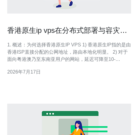
香港原生ip vps在分布式部署与容灾方
案中的应用价值
1. 概述：为何选择香港原生IP VPS 1) 香港原生IP指的是由
香港ISP直接分配的公网地址，路由本地化明显。 2) 对于
面向粤港澳乃至东南亚用户的网站，延迟可降至10-
30ms。 3) 香港节点便于办理ICP备案以外的境外备案需求
2026年7月17日
与合规考量。 4) 原生IP更利于反作弊、邮件送达率和SEO
地理定位准确性。 5) 结合VPS可实现弹性扩展