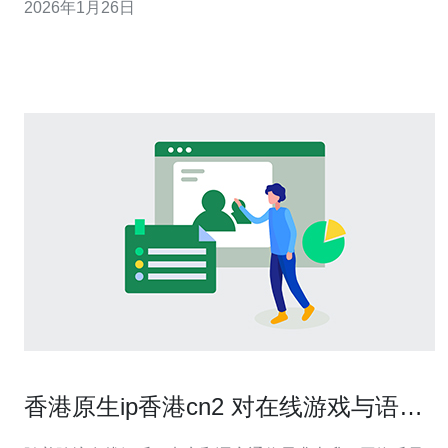
2026年1月26日
宽松，数据隐私保护相对较好，适合需要跨境业务的企
业。同时，双线服务器能够同时接入两条不同的网络线
路，极大地提高了冗余性和可用性，降低了因
香港原生ip香港cn2 对在线游戏与语音
通话延迟的改善效果评估