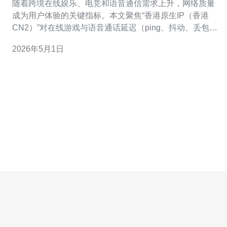
随着跨境在线娱乐、电竞和语音通信需求上升，网络质量
成为用户体验的关键指标。本文聚焦“香港原生IP（香港
CN2）”对在线游戏与语音通话延迟（ping、抖动、丢包）
的改善效果，从路由原理、测试方法、服务器与VPS选
2026年5月1日
择、CDN与高防DDoS的协同作用等角度进行评估，并给
出购买建议。 首先说明概念：所谓“原生IP”通常指IP段在
目标区域（此处为香港）注