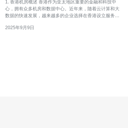
1. 香港机房概述 香港作为亚太地区重要的金融和科技中
心，拥有众多机房和数据中心。近年来，随着云计算和大
数据的快速发展，越来越多的企业选择在香港设立服务
器，以提高其网络性能和服务稳定性。 香港机房的主要优
2025年9月9日
势包括：低延迟、高带宽、可靠的电力供应和网络连接。
根据国际数据公司（IDC）的统计，香港的网络延迟平均
在10毫