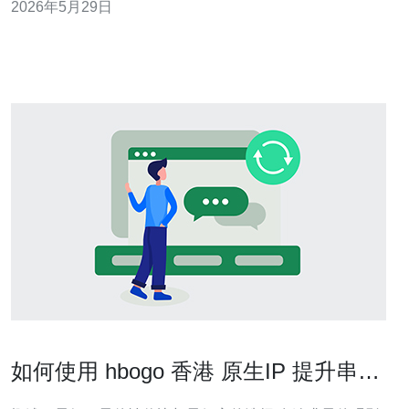
2026年5月29日
版等。 • 香港节点因IP稀缺与带宽成本，商家常通过额外
收费项来平衡利润。 • 续费时价格可能变化：优惠首月、
活动价、
如何使用 hbogo 香港 原生IP 提升串流
稳定性与画质体验