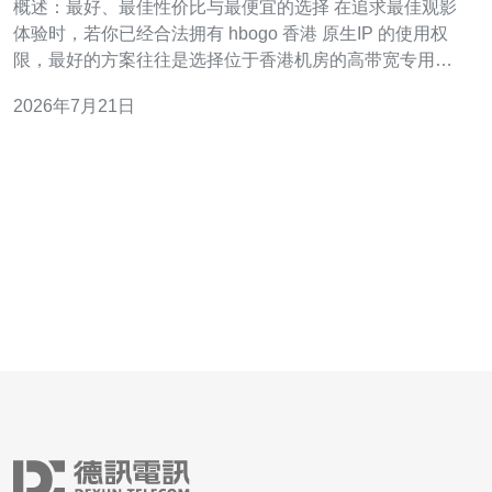
概述：最好、最佳性价比与最便宜的选择 在追求最佳观影
体验时，若你已经合法拥有 hbogo 香港 原生IP 的使用权
限，最好的方案往往是选择位于香港机房的高带宽专用服
务器或托管型CDN服务，它们能提供最低延迟与稳定吞
2026年7月21日
吐，从而显著提升串流稳定性与画质。若预算有限，最佳
性价比通常是高质量香港VPS或按需带宽的边缘节点，能
在成本与性能间取得平衡。最便宜