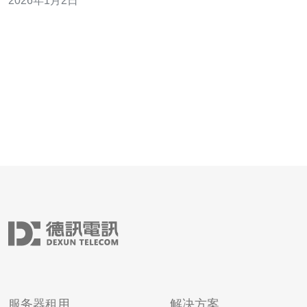
2026年1月2日
将详细评测香港CN2测试IP的速度和稳定性，帮助用户做
出明智的选择。 以下是本文的三大精华： 1. CN2线路的优
势：探讨
服务器租用
解决方案