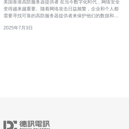
美国香港高防服务器提供者 在当今数字化时代，网络安全
变得越来越重要。随着网络攻击日益频繁，企业和个人都
需要寻找可靠的高防服务器提供者来保护他们的数据和信
息。美国香港是一个备受青睐的服务器托管地点，许多公
2025年7月3日
司选择在这里搭建服务器来获得更好的网络性能和安全
性。 高防服务器是一种具有强大防御能力的服务器，可以
抵御各种网络攻击，如DDo