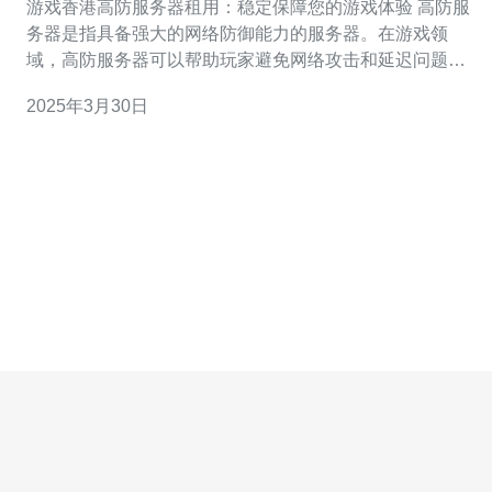
游戏香港高防服务器租用：稳定保障您的游戏体验 高防服
务器是指具备强大的网络防御能力的服务器。在游戏领
域，高防服务器可以帮助玩家避免网络攻击和延迟问题，
确保游戏体验的稳定性和流畅性。 香港作为亚洲的金融和
2025年3月30日
科技中心，拥有先进的网络基础设施和世界级的数据中
心，提供了优越的服务器环境。同时，香港高防服务器还
可以充分利用香港的网络优势，为玩