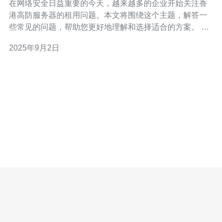
在网络安全日益重要的今天，越来越多的企业开始关注香
港高防服务器的租用问题。本文将围绕这个主题，解答一
些常见的问题，帮助您更好地理解和选择适合的方案。 1.
什么是高防服务器？ 高防服务器是指具备强大防护能力的
2025年9月2日
服务器，能够有效抵御各种网络攻击，如DDoS攻击、CC
攻击等。香港高防服务器通常采用先进的防火墙技术和流
量清洗系统，确保网站和应用的安全