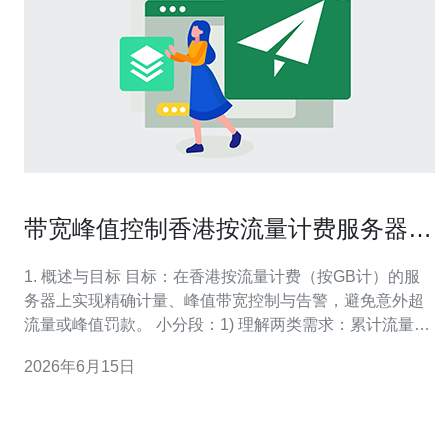
带宽峰值控制香港按流量计费服务器流
量监控与告警配置指南
1. 概述与目标 目标：在香港按流量计费（按GB计）的服
务器上实现精确计量、峰值带宽控制与告警，避免意外超
流量或峰值罚款。 小分段：1) 理解两类需求：累计流量计
费（按月/按日）与瞬时带宽峰值控制（避免瞬时突增）。
2026年6月15日
2) 本指南针对Linux服务器，结合vnStat（累计）、tc（流
量控制）、Prometheus/Alertmanager或脚本