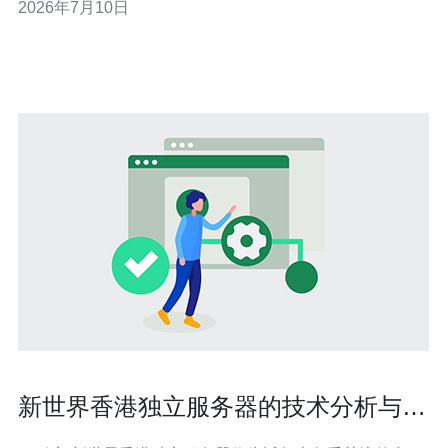
2026年7月10日
间取得平衡。 为什么要选择香港作为高防部署地点？ 地理
上，香港连接中国内地与东南亚，网络出口丰富，延迟低
且链路稳定。若目标玩家遍布大中华区与亚洲
新世界香港独立服务器的技术分析与市
场定位