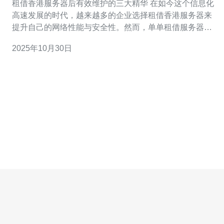
租借香港服务器后有效维护的三大精华 在如今这个信息化
高速发展的时代，越来越多的企业选择租借香港服务器来
提升自己的网络性能与安全性。然而，单单租借服务器并
不足够，如何进行有效的维护是每个企业必须面对的挑
2025年10月30日
战。以下是三大维护精华，帮助你确保服务器的高效运
行： 定期更新与补丁管理 安全监测与防护 数据备份与恢
复 接下来，我