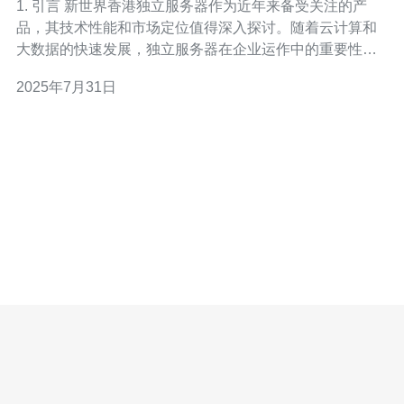
1. 引言 新世界香港独立服务器作为近年来备受关注的产
品，其技术性能和市场定位值得深入探讨。随着云计算和
大数据的快速发展，独立服务器在企业运作中的重要性愈
加突出。本文将结合数据分析，为读者提供全面的技术解
2025年7月31日
读与市场分析。 2. 新世界香港独立服务器的技术配置 新世
界香港独立服务器在硬件配置上表现优异，以下是