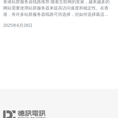
香港站群服务器线路推荐 随着互联网的发展，越来越多的
网站需要使用站群服务器来提高访问速度和稳定性。在香
港，有许多站群服务器线路可供选择，但如何选择最适合
自己的线路呢？本文将为您推荐几条性能优秀的香港站群
2025年6月28日
服务器线路。 电信专线 电信专线是一种性能稳定、速度快
的线路，适合需要高速稳定访问的站群。香港电信专线的
带宽大、延迟低，能