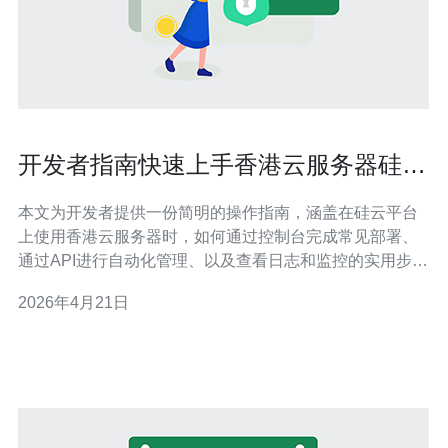
开发者指南快速上手香港云服务器硅云
常见控制台与API用法
本文为开发者提供一份简明的操作指南，涵盖在硅云平台
上使用香港云服务器时，如何通过控制台完成常见部署、
通过API进行自动化管理、以及查看日志和监控的实用步
骤，帮助快速建立可靠的上线流程。 哪个控制台界面需要
2026年4月21日
优先熟悉？ 首次登录硅云控制台时，应优先熟悉实例管
理、镜像与快照、网络（子网/弹性IP/安全组）与计费四个
模块。通过控制台的仪表盘可以快速查