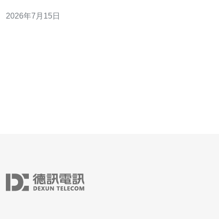
1.9TB/月。 - 准备测试脚本：使用 iperf3、wrk、ab 等工具
2026年7月15日
测带宽与并发。 - 确认计费条款：查阅试用协议中的“免费
额度”和“超出计费