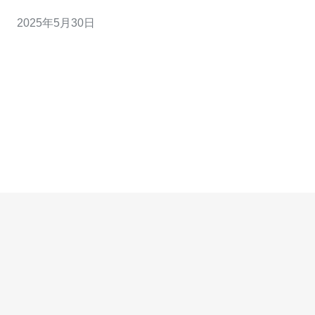
人的首选。 硅云香港服务器采用最先进的硬件技术，配备
2025年5月30日
高性能处理器和大容量内存，确保服务器运行流畅快速。
无论是网站托管、应用程序部署还是大数据处理，硅云香
港服务器都能胜任。