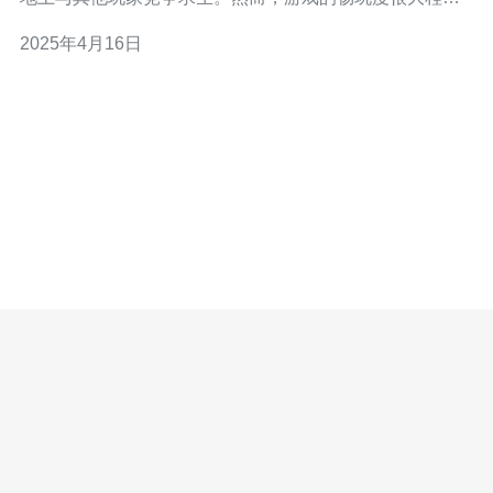
上取决于服务器的质量。为了提供更好的游戏体验，香港
2025年4月16日
服务器绝地求生应运而生。 香港作为亚洲的中心，拥有先
进的网络基础设施和快速的互联网连接。这些优势使得香
港服务器成为绝地求生玩家