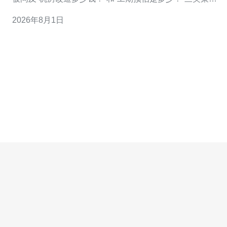
可供参考：追求长期稳定与可扩展为“最好”（高投入、高冗
2026年8月1日
余）；追求性价比与可维护为“最佳/最优”（中等投入、平
衡冗余与成本）；追求最低投入并接受更多运维风险为“最
便宜”（以现有设施改良为主）