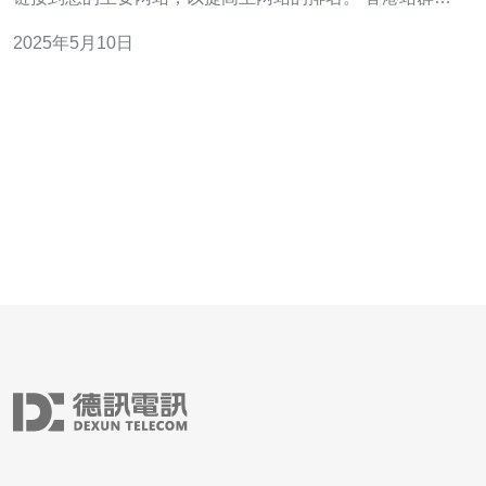
128ip的IP地址数量众多，可以提供更多的链接来源，增加
2025年5月10日
网站的曝光度和流量。同时，香港站群128ip的IP地址来自
香港，可以帮助网站在香港地区获得更好的排名