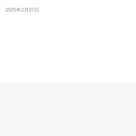
服务器类型之一。它适合小型站点和个人博客。共享主机
2025年2月27日
通过将多个网站放置在同一台服务器上来节省成本。然
而，由于资源共享，共享主机可能会受到其他网站的影
响，导致速度和性能下降。 虚拟专用服务