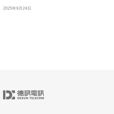
用服务器）以其优越的网络速度和稳定性成为了热门选
2025年9月24日
择。本文将介绍搭建香港 VPS 原生 IP的最佳方法与技
巧，帮助您实现更高效的网络体验。 以下是本文的三个精
华要点： 快速搭