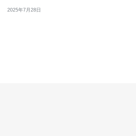
宽、低延迟的网络连接，适合需要快速响应的业务。 2. 机
2025年7月28日
房选择标准