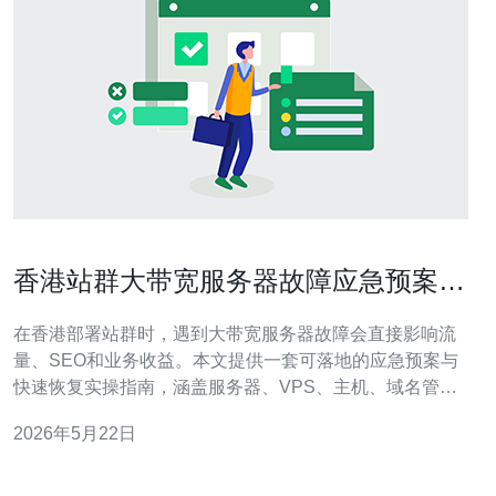
香港站群大带宽服务器故障应急预案与
快速恢复实操指南
在香港部署站群时，遇到大带宽服务器故障会直接影响流
量、SEO和业务收益。本文提供一套可落地的应急预案与
快速恢复实操指南，涵盖服务器、VPS、主机、域名管
理、CDN与高防DDoS等关键技术，并在文末给出购买推
2026年5月22日
荐，帮助运维团队在故障中迅速恢复服务。 第一步是制定
可靠的系统架构与备份策略。建议在香港多节点部署热备
服务器或VPS，采用主备或多活架构，定