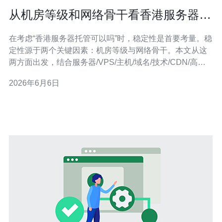
从机房等级和网络骨干看香港服务器托
管可以吗的稳定性评估
在考虑“香港服务器托管可以吗”时，稳定性是首要考量。稳
定性源于两个关键因素：机房等级与网络骨干。本文从这
两方面出发，结合服务器/VPS/主机/域名/技术/CDN/高防
DDoS等要点，帮助您判断并选择合适的香港托管服务。
2026年6月6日
首先看机房等级。国际通行的机房分级（如TIER I-IV）反
映电力冗余、制冷、运维和容错能力。高等级机房意味着
更高的可用性和更少