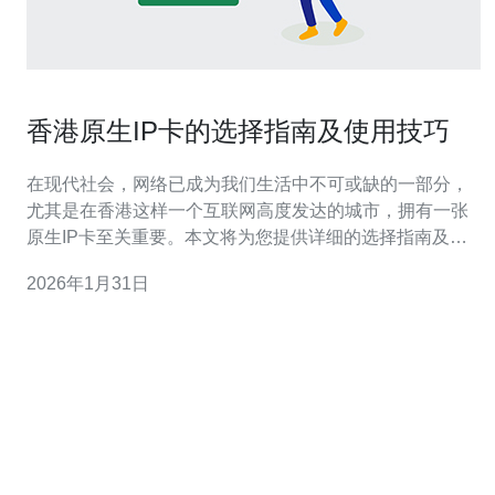
香港原生IP卡的选择指南及使用技巧
在现代社会，网络已成为我们生活中不可或缺的一部分，
尤其是在香港这样一个互联网高度发达的城市，拥有一张
原生IP卡至关重要。本文将为您提供详细的选择指南及使
用技巧，帮助您在香港轻松选择和使用原生IP卡。 1. 理解
2026年1月31日
原生IP卡的概念 原生IP卡是指在香港本地运营商提供的
SIM卡，通常具有较快的网络速度和良好的覆盖率。选择
原生IP卡的好处包括：更低的