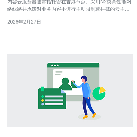
内容云服务器通常指托管在香港节点、采用N2类高性能网
络线路并承诺对业务内容不进行主动限制或拦截的云主机
服务。此类产品侧重于提供对外开放的网络环境、较低的
2026年2月27日
国际延迟和较高带宽上限，便于做跨境访问、海外业务或
需要较少审查干预的应用。 这类云服务器在产品定义上会
强调线路等级（如N2）、网络直连