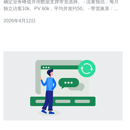
确定业务峰值并用数据支撑带宽选择。 - 流量预估：每月
独立访客10k、PV 60k，平均并发约50。 - 带宽换算：并
发50、单连接平均1Mbps，建议保留至少100Mbps口径以
2026年4月12日
应对突发。 - I/O 需求：静态资源多时建议SSD 80GB以
上、I/O 读写>200MB/s。 - 网