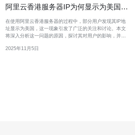
阿里云香港服务器IP为何显示为美国的
原因分析
在使用阿里云香港服务器的过程中，部分用户发现其IP地
址显示为美国，这一现象引发了广泛的关注和讨论。本文
将深入分析这一问题的原因，探讨其对用户的影响，并提
供相应的解决方案。 阿里云香港服务器的IP地址是如何分
2025年11月5日
配的？ 首先，我们需要了解阿里云的IP地址分配机制。通
常情况下，服务器的IP地址是由阿里云在其数据中心分配
的。香港位于中国南部，地理位置优