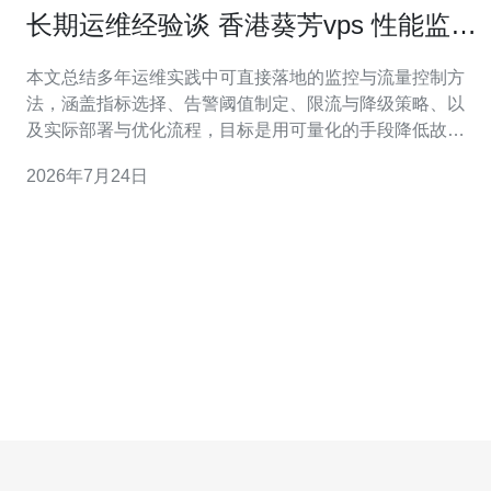
长期运维经验谈 香港葵芳vps 性能监控
与流量控制策略
本文总结多年运维实践中可直接落地的监控与流量控制方
法，涵盖指标选择、告警阈值制定、限流与降级策略、以
及实际部署与优化流程，目标是用可量化的手段降低故障
风险并平滑流量峰值。 哪些指标是必须持续关注的? 监控
2026年7月24日
重点应聚焦在CPU、内存、磁盘IO、网络带宽与连接数，
同时加入应用层延迟、错误率与队列长度等业务指标。对
边界资源（如出口带宽）做单独观测，结