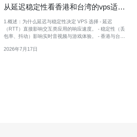
从延迟稳定性看香港和台湾的vps适用
场景推荐
1.概述：为什么延迟与稳定性决定 VPS 选择 - 延迟
（RTT）直接影响交互类应用的响应速度。 - 稳定性（丢
包率、抖动）影响实时音视频与游戏体验。 - 香港与台湾
在地理、海缆接入与运营商互联上有差异，导致延迟表现
2026年7月17日
不同。 - 选择 VPS 时需综合考虑目标用户区域、业务类型
与带宽/防护需求。 - 本文以具体延迟数据、服务器配置与
真实案例做对比