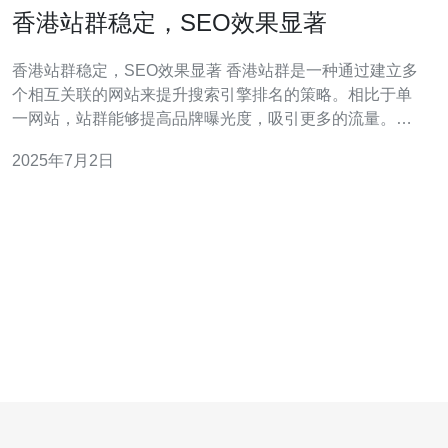
香港站群稳定，SEO效果显著
香港站群稳定，SEO效果显著 香港站群是一种通过建立多
个相互关联的网站来提升搜索引擎排名的策略。相比于单
一网站，站群能够提高品牌曝光度，吸引更多的流量。香
港站群的服务器稳定性和网站质量较高，能够有效避免被
2025年7月2日
搜索引擎惩罚，为SEO优化提供有力支持。 香港站群的
SEO效果显著，能够帮助网站提升在搜索引擎结果页面的
排名。通过合理的内