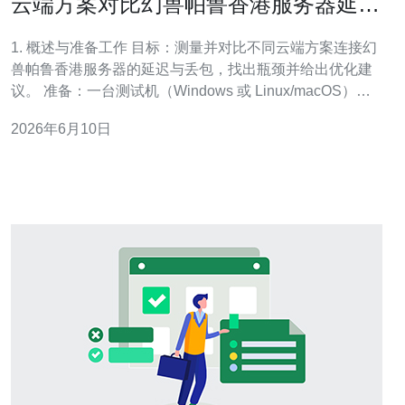
云端方案对比幻兽帕鲁香港服务器延迟
与丢包情况
1. 概述与准备工作 目标：测量并对比不同云端方案连接幻
兽帕鲁香港服务器的延迟与丢包，找出瓶颈并给出优化建
议。 准备：一台测试机（Windows 或 Linux/macOS）、
目标游戏服务器域名或IP、若干云端香港节点（可租用
2026年6月10日
VPS/云主机）、管理员权限以运行网络工具。 2. 获取目标
服务器IP与基础探测 步骤1（获取IP）：在游戏客户端连