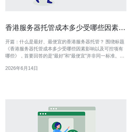
香港服务器托管成本多少受哪些因素影
响以及可控项有哪些
开篇：什么是最好、最便宜的香港服务器托管？ 围绕标题
《香港服务器托管成本多少受哪些因素影响以及可控项有
哪些》，首要回答的是“最好”和“最便宜”并非同一标准。对
低延迟与国际访问优化的项目，香港服务器最佳选择通常
2026年6月14日
是带有高质量网络互联和SLA的托管或云主机；而最便宜
的方案往往是基础型VPS或共享主机。评估标准包括性
能、可靠性、带宽与成本三者的平衡。