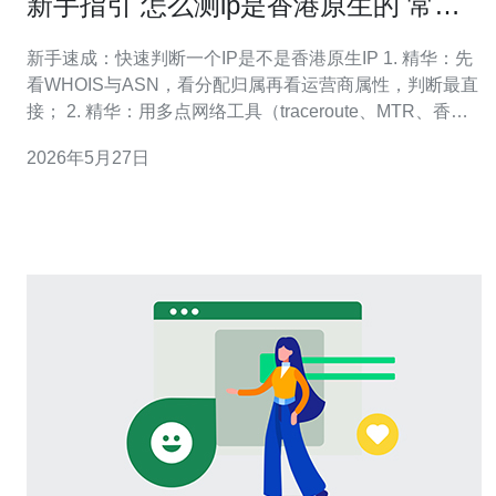
新手指引 怎么测ip是香港原生的 常见
工具优劣与操作要点
新手速成：快速判断一个IP是不是香港原生IP 1. 精华：先
看WHOIS与ASN，看分配归属再看运营商属性，判断最直
接； 2. 精华：用多点网络工具（traceroute、MTR、香港
Looking Glass）测延迟与路由，识别Anycast/CDN/代理假
2026年5月27日
象； 3. 精华：汇总多家GeoIP数据库（MaxMind、ipinf