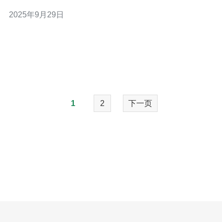
象。本文将深入探讨香港VPS的独特优势以及其在国内外
2025年9月29日
的应用场景，并推荐合适的服务提供商。 首先，香港VPS
最大的优势之一就是其优越的网络环境。香港作为亚洲的
网络枢纽，其
1
2
下一页