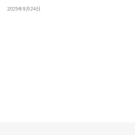
将深入探讨低价香港VPS的优势，以及选择时需要注意的
2025年9月24日
技巧，帮助您做出明智的决策。 低价香港VPS服务有哪些
优势？ 首先，选择低价香港VPS服务的最大优势在于其性
价比高。相较于其他地区的VPS，