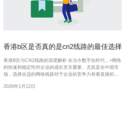
香港b区是否真的是cn2线路的最佳选择
香港B区与CN2线路的深度解析 在当今数字化时代，>网络
的快速和稳定性对企业的成长至关重要。尤其是在中国市
场，选择合适的网络线路对于企业的竞争力有着直接的影
响。其中，CN2线路因其低延迟和高稳定性而备受欢迎，
2026年1月12日
而香港B区作为数据中心的重要聚集地，是否真的是使用
CN2线路的最佳选择呢？本文将从三个方面为您深入分
析。 网络性能：香港B区