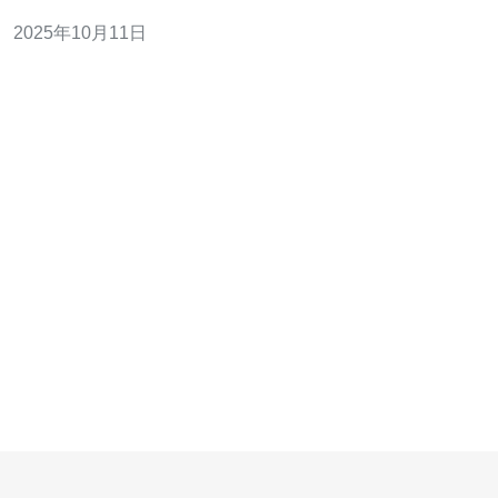
器网站。本文将详细介绍如何搭建香港服务器网站，以满
2025年10月11日
足不同需求。 首先，了解香港服务器的种类是搭建网站的
第一步。通常情况下，您可以选择共享主机、VPS（虚拟
专用服务器）或独立服务器。