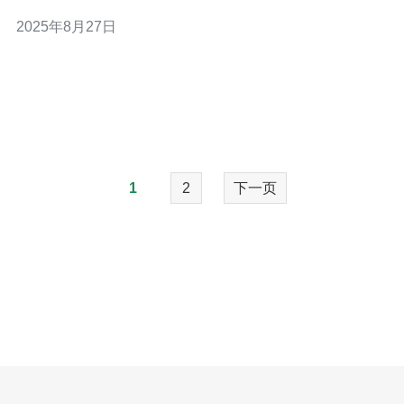
访问速度，还能增强网站的稳定性和安全性。本文将为您
2025年8月27日
介绍香港原生IP搭建网站的具体步骤及注意事项，帮助您
轻松实现自建网站。 以下是搭建网站的三个精华要点： 选
择合适的主机服务商，
1
2
下一页