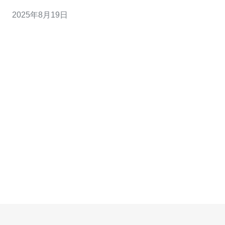
讯电讯作为可靠的服务提供商，助您轻松实现网站的快速
2025年8月19日
搭建。 选择香港站群VPS的重要性 选择香港站群VPS的主
要原因在于其独特的地理位置和技术优势。香港的网络基
础设施发达，互联网连接速度快，能够