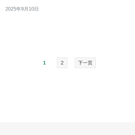
服务器作为一种新兴的网络安全解决方案，凭借其独特的
2025年9月10日
优势，逐渐成为众多企业的首选。本文将深入探讨香港A型
高防服务器的特点及其适用场景，帮助您更好地理解这一
技术。 以下是关于香港A型高防服务器
1
2
下一页