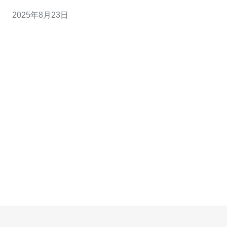
确保在传输过程中的数据安全。此外，香港电信还使用高
2025年8月23日
级防火墙和入侵检测系统，实时监控网络流量，防止恶意
攻击和数据泄露。 2. 香港电信云服务器的可靠性如何保
障？ 香港电信云服务器的可靠