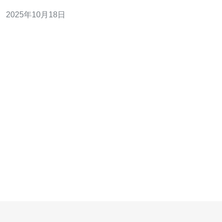
务器的安全性更是重中之重。本文将通过以下三个精华内
2025年10月18日
容，帮助您全面了解网站安全及其评估方法。 1. 服务器安
全性的重要性 无论是大型企业还是中小型网站，服务器安
全都是其运营的基石。香港的地理位