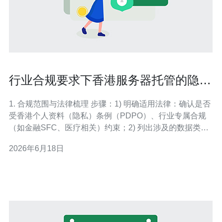
行业合规要求下香港服务器托管的隐私
保护与合规实践
1. 合规范围与法律梳理 步骤：1) 明确适用法律：确认是否
受香港个人资料（隐私）条例（PDPO）、行业专属合规
（如金融SFC、医疗相关）约束；2) 列出涉及的数据类
型：个人敏感信息、支付数据、医疗数据等；3) 输出合规
2026年6月18日
清单：数据保留期、跨境传输限制、同意机制。小分段：
把合规条款做成表格，列出责任方、合规点、证据材料。
2. 选择香港服务商与