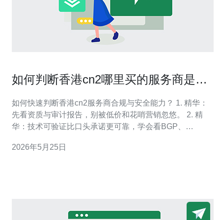
如何判断香港cn2哪里买的服务商是否
具备合规与安全能力
如何快速判断香港cn2服务商合规与安全能力？ 1. 精华：
先看资质与审计报告，别被低价和花哨营销忽悠。 2. 精
华：技术可验证比口头承诺更可靠，学会看BGP、
Traceroute与第三方监测数据。 3. 精华：合同条款与应急
2026年5月25日
能力决定你的底线，SLA、备援、数据保护要写死。 作为
一名资深网络与合规顾问，我见过太多客户被“香港CN2低
价包月”诱