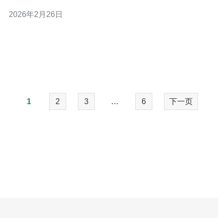
内地购买香港服务器，以获取最佳性能。 2. 香港服务器的
2026年2月26日
优势 香港服务器提供了多个方面的优势，使其成为企业和
个人用户的理想选择。
1
2
3
…
6
下一页