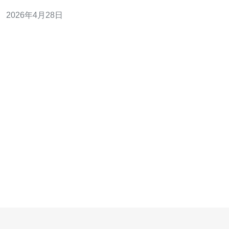
CN2 GIA直连线路与专属带宽；“最佳”是性能与成本平衡的
2026年4月28日
方案，例如高性价比的NVMe云服务器加CN2加速；“最便
宜”则是最低预算下的共享带宽或普通国际线路，但可能牺
牲性能和丢包率