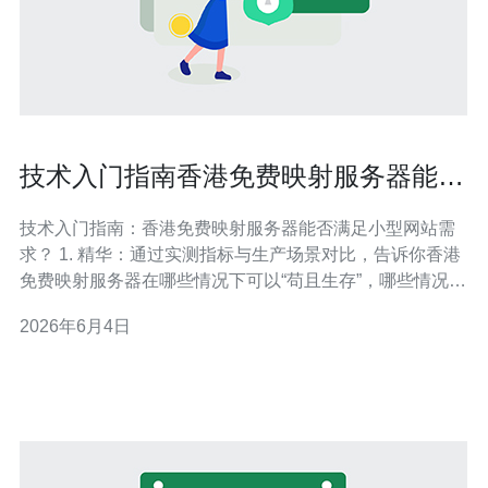
技术入门指南香港免费映射服务器能否
满足小型网站需求分析
技术入门指南：香港免费映射服务器能否满足小型网站需
求？ 1. 精华：通过实测指标与生产场景对比，告诉你香港
免费映射服务器在哪些情况下可以“苟且生存”，哪些情况下
绝对不能碰。 2. 精华：给出一套可操作的检测清单（延
2026年6月4日
迟、带宽、并发、稳定性、安全）和优化建议，帮助你把
免费资源用到极致。 3. 精华：列出3类推荐替代方案（低
成本VPS、共享主机、C