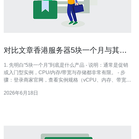
对比文章香港服务器5块一个月与其他
低价云主机的差别一览
1. 先明白“5块一个月”到底是什么产品 - 说明：通常是促销
或入门型实例，CPU/内存/带宽与存储都非常有限。 - 步
骤：登录商家官网，查看实例规格（vCPU、内存、带宽、
可用区、IOPS、是否KVM或OpenVZ）。 - 小提示：看清
2026年6月18日
计费方式（按月/按小时、是否包年、是否需绑定域名备
案）。 2. 购买前的实际检查清单（逐