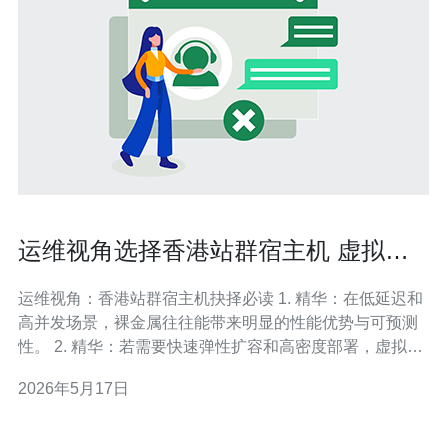
运维视角选择香港站群宿主机 虚拟化
与裸金属优劣比较分析
运维视角：香港站群宿主机抉择必读 1. 精华：在低延迟和
高并发场景，裸金属往往能带来明显的性能优势与可预测
性。 2. 精华：若需要快速弹性扩容和高密度部署，虚拟化
与容器化在成本和部署效率上更具竞争力。 3. 精华：从运
2026年5月17日
维风险、合规与安全角度评估，选择需平衡稳定性、可观
测性与响应能力。 作为有多年现场运维与架构经验的工程
师，我要直言不讳：选择