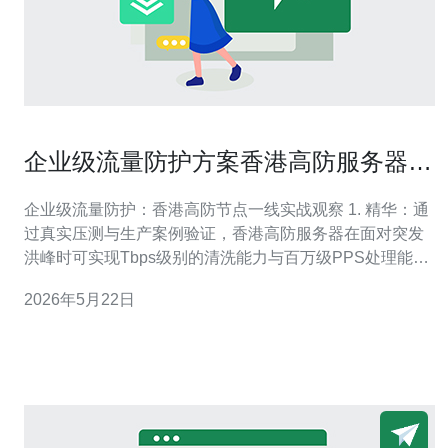
企业级流量防护方案香港高防服务器节
点性能与稳定性分析
企业级流量防护：香港高防节点一线实战观察 1. 精华：通
过真实压测与生产案例验证，香港高防服务器在面对突发
洪峰时可实现Tbps级别的清洗能力与百万级PPS处理能
力，保障业务可用性。 2. 精华：决定节点可靠性的关键不
2026年5月22日
是单一设备，而是基于Anycast+多运营商直连的复合架
构，能够显著提升稳定性与绕道能力，降低单点故障风
险。 3. 精华：企业级