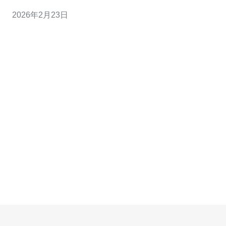
硬盘，可快速处理大量并发请求。通过负载均衡技术，服
2026年2月23日
务器可以在高峰期依然保持稳定的响应速度。此外，腾讯
云在香港的数据中心具有优越的网络连接，确保用户访问
速度快、延迟低。 2. 为什么