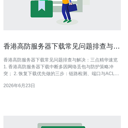
香港高防服务器下载常见问题排查与解
决方案汇总
香港高防服务器下载常见问题排查与解决：三点精华速览
1. 香港高防服务器下载中断多因网络丢包与防护策略冲
突； 2. 恢复下载优先做的三步：链路检测、端口与ACL检
查、开启断点续传； 3. 长期稳定靠监控、白名单与多节点
2026年6月23日
备援，而非单纯提升带宽。 本文由具有多年云主机与网络
安全运维经验的工程师撰写，遵循Google EEAT（专业性/
经验/权威