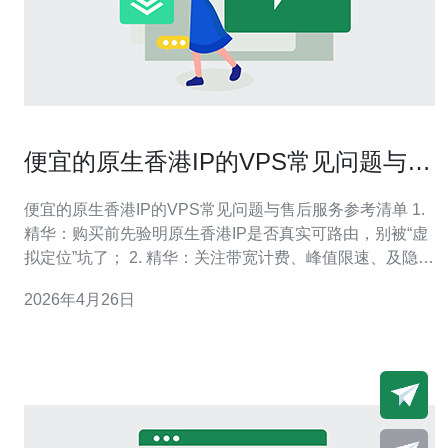
便宜的原生香港IP的VPS常见问题与售
后服务参考清单
便宜的原生香港IP的VPS常见问题与售后服务参考清单 1.
精华：购买前先验明原生香港IP是否真实可路由，别被“虚
拟定位”坑了； 2. 精华：关注带宽计费、峰值限速、及隐藏
端口封锁，这些往往比CPU更影响实际速度； 3. 精华：售
2026年4月26日
后能力比价格更关键——看响应时长、故障升级路径与赔
付条款。 如果你正在寻找“便宜的原生香港IP的VPS”，先
别被