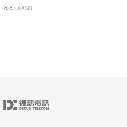
您预计流量较大，可以选择更高的CPU和内存配置。其
2025年9月5日
次，考虑存储需求，选择适合的硬盘类型和容量。最后，
如果您需要高可用性，可以选择负载均衡和多实例配置。
此外，阿里云提供了丰富的实例类型，包括通用