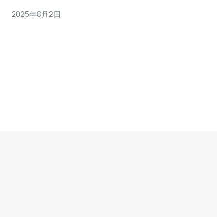
本控制？对于大多数企业来说，选择最便宜的方案可能并
2025年8月2日
不意味着最佳的效果。本文将详细介绍香港机房布线的常
见问题及其解决方案，帮助您在服务器管理上做出更明智
的决策。 布线设计不合理 在香港机房布线