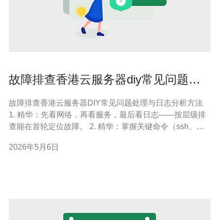
故障排查香港云服务器diy常见问题处
理与日志分析方法
故障排查香港云服务器DIY常见问题处理与日志分析方法
1. 精华：先看网络，再看服务，最后看日志——按层级排
查能在首轮定位故障。 2. 精华：掌握关键命令（ssh、
ping、tcpdump、journalctl）和日志路径，95%问题可在
2026年5月6日
本地解决。 3. 精华：日志分析要讲因果（时间轴+关键
字），并结合云厂商控制台（快照、串口、救援模式）降
低