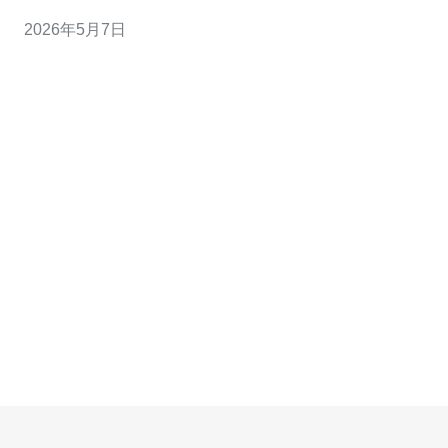
特征：IP的地理定位、ASN归属、反向DNS（PTR）通常
2026年5月7日
指向香港ISP或香港机房域名。 3) 与代理/转发区分：非原
生IP可能是海外代理、VPN节点