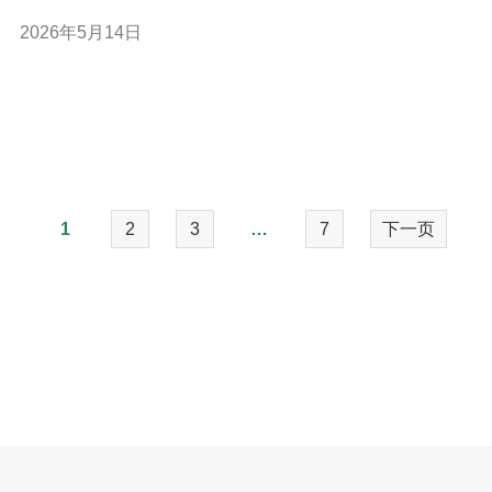
型建议。若你的目标是国内外用户兼顾、稳定低延迟且合
2026年5月14日
规优先，最好选择带有独立公网带宽、BGP多线和Anti-
DDoS的香港ECS；若追求性价比，最佳选择可能是基础
规格的共享带宽实例搭配CDN与
1
2
3
…
7
下一页