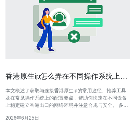
香港原生ip怎么弄在不同操作系统上连
接的具体步骤说明
本文概述了获取与连接香港原生ip的常用途径、推荐工具
及在常见操作系统上的配置要点，帮助你快速在不同设备
上稳定建立香港出口的网络环境并注意合规与安全。 多少
种方式可以获得香港原生IP？ 常见方式包括购买ISP提供
2026年6月25日
的住宅/移动线路、租用香港机房的原生IP段、使用合规的
商业VPN或代理服务。每种方式在稳定性、价格和申请流
程上不同，选择时根据需求（如