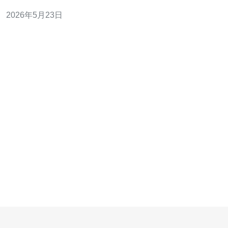
对比，便于工程师在选型时量化参考。 哪里可以确认阿里
2026年5月23日
云香港是否属于原生IP？ 要判断是否为原生IP，首先检查
实例分配的公网地址类型与路由可达性。对阿里云香港的
ECS分配的弹性公网IP（EIP）和负