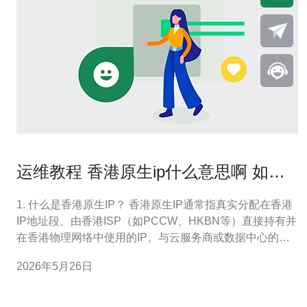
运维教程 香港原生ip什么意思啊 如何
正确识别与验证IP来源
1. 什么是香港原生IP？ 香港原生IP通常指真实分配在香港
IP地址段、由香港ISP（如PCCW、HKBN等）直接持有并
在香港物理网络中使用的IP。与云服务商或数据中心的虚
拟IP、或通过全球代理转发的IP不同，原生IP具备本地路
2026年5月26日
由路径、反向解析与WHOIS登记信息与香港自治实体一致
等特征。 2. 为什么要关注香港原生IP，有哪些常见应用场
景？