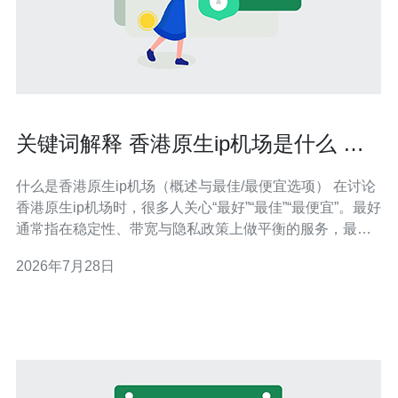
关键词解释 香港原生ip机场是什么 及
其在梯子中的作用
什么是香港原生ip机场（概述与最佳/最便宜选项） 在讨论
香港原生ip机场时，很多人关心“最好”“最佳”“最便宜”。最好
通常指在稳定性、带宽与隐私政策上做平衡的服务，最佳
则强调延迟与真实香港出口IP的真实性，最便宜则是以低
2026年7月28日
成本获得基础访问能力的选项。服务器型机场、商业托管
与自建节点各有优势：商业机场省心但价格偏高，自建在
长期看可能最划算但前期投入