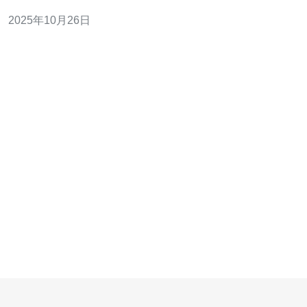
了市场上的热门选择。本文将为您分析香港原生IP光算云
2025年10月26日
电话的使用技巧与费用，让您在选择时更加明智。 首先，
我们来了解什么是原生IP光算云电话。简单来说，原生IP
光算云电话是基于IP技术的云通信服