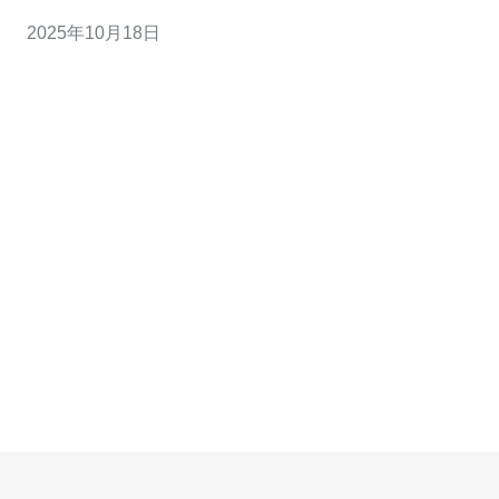
和性价比备受青睐。本文将对搬瓦工CN2香港服务进行全
2025年10月18日
面的性能评测，并分享一些实用的使用技巧，助你在选择
服务器时做出最佳决策。 一、搬瓦工CN2香港服务简介 搬
瓦工成立