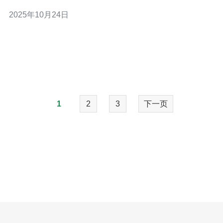
方法、使用经验等，帮助您节省成本并提升使用体验。 如
2025年10月24日
何选择阿里云香港服务器？ 选择阿里云香港服务器时，首
先要明确自己的需求，例如网站的访问量、预期的性能以
及预算。通过阿里云的官方网站，您可以浏览
1
2
3
下一页